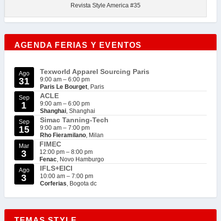
Revista Style America #35
AGENDA FERIAS Y EVENTOS
Texworld Apparel Sourcing Paris
Ago
31
9:00 am
–
6:00 pm
Paris Le Bourget
, Paris
ACLE
Sep
1
9:00 am
–
6:00 pm
Shanghai
, Shanghai
Simac Tanning-Tech
Sep
15
9:00 am
–
7:00 pm
Rho Fieramilano
, Milan
FIMEC
Mar
3
12:00 pm
–
8:00 pm
Fenac
, Novo Hamburgo
IFLS+EICI
Ago
3
10:00 am
–
7:00 pm
Corferias
, Bogota dc
TEMAS STYLE