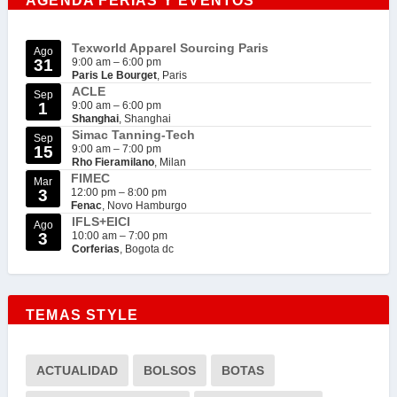
AGENDA FERIAS Y EVENTOS
Texworld Apparel Sourcing Paris
Ago
31
9:00 am
–
6:00 pm
Paris Le Bourget
, Paris
ACLE
Sep
1
9:00 am
–
6:00 pm
Shanghai
, Shanghai
Simac Tanning-Tech
Sep
15
9:00 am
–
7:00 pm
Rho Fieramilano
, Milan
FIMEC
Mar
3
12:00 pm
–
8:00 pm
Fenac
, Novo Hamburgo
IFLS+EICI
Ago
3
10:00 am
–
7:00 pm
Corferias
, Bogota dc
TEMAS STYLE
ACTUALIDAD
BOLSOS
BOTAS