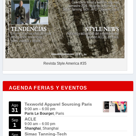
Revista Style America #35
AGENDA FERIAS Y EVENTOS
Texworld Apparel Sourcing Paris
Ago
31
9:00 am
–
6:00 pm
Paris Le Bourget
, Paris
ACLE
Sep
1
9:00 am
–
6:00 pm
Shanghai
, Shanghai
Simac Tanning-Tech
Sep