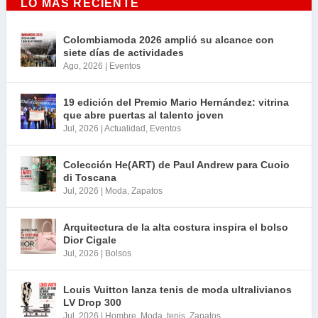
LO MÁS RECIENTE
Colombiamoda 2026 amplió su alcance con
siete días de actividades
Ago, 2026
|
Eventos
19 edición del Premio Mario Hernández: vitrina
que abre puertas al talento joven
Jul, 2026
|
Actualidad
,
Eventos
Colección He(ART) de Paul Andrew para Cuoio
di Toscana
Jul, 2026
|
Moda
,
Zapatos
Arquitectura de la alta costura inspira el bolso
Dior Cigale
Jul, 2026
|
Bolsos
Louis Vuitton lanza tenis de moda ultralivianos
LV Drop 300
Jul, 2026
|
Hombre
,
Moda
,
tenis
,
Zapatos