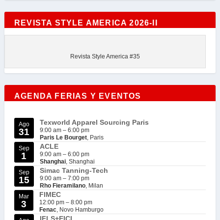
REVISTA STYLE AMERICA 2026-II
Revista Style America #35
AGENDA FERIAS Y EVENTOS
Texworld Apparel Sourcing Paris
Ago
31
9:00 am
–
6:00 pm
Paris Le Bourget
, Paris
ACLE
Sep
1
9:00 am
–
6:00 pm
Shanghai
, Shanghai
Simac Tanning-Tech
Sep
15
9:00 am
–
7:00 pm
Rho Fieramilano
, Milan
FIMEC
Mar
3
12:00 pm
–
8:00 pm
Fenac
, Novo Hamburgo
IFLS+EICI