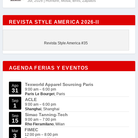
Jul, 2026
|
Hombre
,
Moda
,
tenis
,
Zapatos
REVISTA STYLE AMERICA 2026-II
Revista Style America #35
AGENDA FERIAS Y EVENTOS
Texworld Apparel Sourcing Paris
Ago
31
9:00 am
–
6:00 pm
Paris Le Bourget
, Paris
ACLE
Sep
1
9:00 am
–
6:00 pm
Shanghai
, Shanghai
Simac Tanning-Tech
Sep
15
9:00 am
–
7:00 pm
Rho Fieramilano
, Milan
FIMEC
Mar
3
12:00 pm
–
8:00 pm