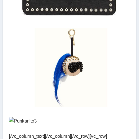
BOLETÍN Profesional
entorno Internacional
de
Gratis,
el
[/vc_column_text][/vc_column][/vc_row][vc_row]
la
Moda
en
zapatos,
bolsos
y accesorios.