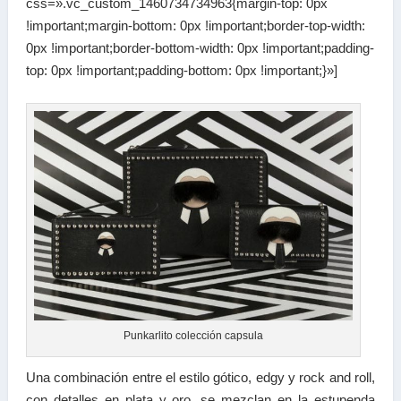
css=».vc_custom_1460734734963{margin-top: 0px
!important;margin-bottom: 0px !important;border-top-width:
0px !important;border-bottom-width: 0px !important;padding-
top: 0px !important;padding-bottom: 0px !important;}»]
Punkarlito colección capsula
Una combinación entre el estilo gótico, edgy y rock and roll,
con detalles en plata y oro, se mezclan en la estupenda