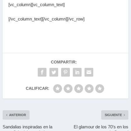
[vc_column][vc_column_text]
[/vc_column_text][/vc_column][/vc_row]
Nombre
Email
COMPARTIR:
Actividad
CALIFICAR:
Ver Política de privacidad de Style America
.
ANTERIOR
SIGUIENTE
He leído y acepto la política de
Sandalias inspiradas en la
El glamour de los 70’s en los