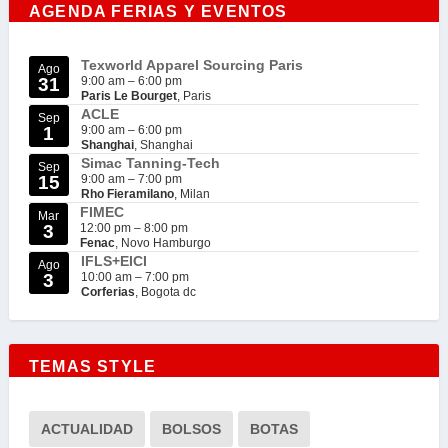
AGENDA FERIAS Y EVENTOS
Texworld Apparel Sourcing Paris
Ago
31
9:00 am
–
6:00 pm
Paris Le Bourget
, Paris
ACLE
Sep
1
9:00 am
–
6:00 pm
Shanghai
, Shanghai
Simac Tanning-Tech
Sep
15
9:00 am
–
7:00 pm
Rho Fieramilano
, Milan
FIMEC
Mar
3
12:00 pm
–
8:00 pm
Fenac
, Novo Hamburgo
IFLS+EICI
Ago
3
10:00 am
–
7:00 pm
Corferias
, Bogota dc
TEMAS STYLE
ACTUALIDAD
BOLSOS
BOTAS