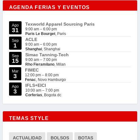
AGENDA FERIAS Y EVENTOS
Texworld Apparel Sourcing Paris
Ago
31
9:00 am
–
6:00 pm
Paris Le Bourget
, Paris
ACLE
Sep
1
9:00 am
–
6:00 pm
Shanghai
, Shanghai
Simac Tanning-Tech
Sep
15
9:00 am
–
7:00 pm
Rho Fieramilano
, Milan
FIMEC
Mar
3
12:00 pm
–
8:00 pm
Fenac
, Novo Hamburgo
IFLS+EICI
Ago
3
10:00 am
–
7:00 pm
Corferias
, Bogota dc
TEMAS STYLE
ACTUALIDAD
BOLSOS
BOTAS