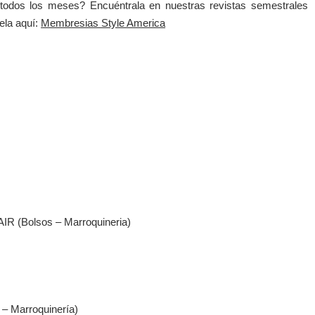
 todos los meses? Encuéntrala en nuestras revistas semestrales
ela aquí:
Membresias Style America
(Bolsos – Marroquineria)
Marroquinería)