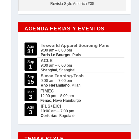
Revista Style America #35
AGENDA FERIAS Y EVENTOS
Texworld Apparel Sourcing Paris
Ago
31
9:00 am
–
6:00 pm
Paris Le Bourget
, Paris
ACLE
Sep
1
9:00 am
–
6:00 pm
Shanghai
, Shanghai
Simac Tanning-Tech
Sep
15
9:00 am
–
7:00 pm
Rho Fieramilano
, Milan
FIMEC
Mar
3
12:00 pm
–
8:00 pm
Fenac
, Novo Hamburgo
IFLS+EICI
Ago
3
10:00 am
–
7:00 pm
Corferias
, Bogota dc
TEMAS STYLE