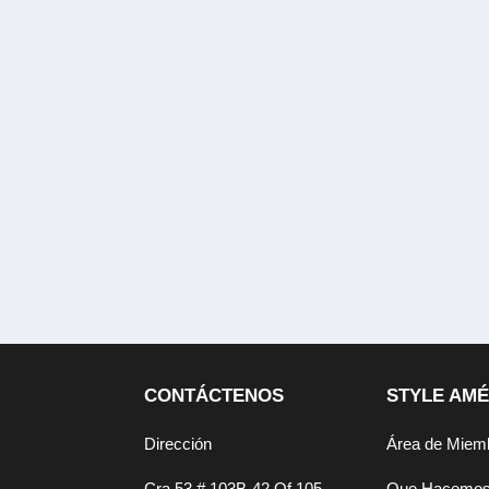
CONTÁCTENOS
STYLE AMÉ
Dirección
Área de Miem
Cra 53 # 103B-42 Of 105,
Que Hacemo