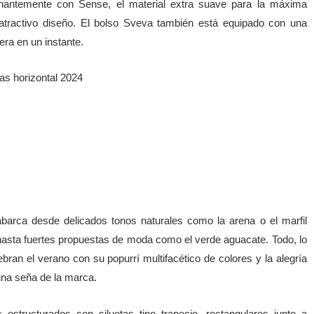
onantemente con Sense, el material extra suave para la máxima
 atractivo diseño. El bolso Sveva también está equipado con una
era en un instante.
barca desde delicados tonos naturales como la arena o el marfil
 hasta fuertes propuestas de moda como el verde aguacate. Todo, lo
ebran el verano con su popurrí multifacético de colores y la alegría
una seña de la marca.
estructurados con siluetas tipo trapecio, rectangulares junto a