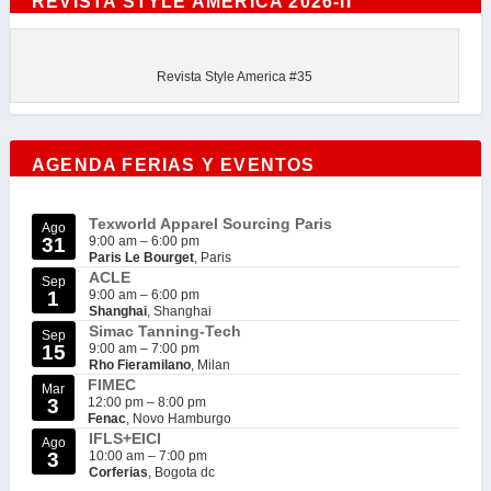
REVISTA STYLE AMERICA 2026-II
Revista Style America #35
AGENDA FERIAS Y EVENTOS
Texworld Apparel Sourcing Paris
Ago
31
9:00 am
–
6:00 pm
Paris Le Bourget
, Paris
ACLE
Sep
1
9:00 am
–
6:00 pm
Shanghai
, Shanghai
Simac Tanning-Tech
Sep
15
9:00 am
–
7:00 pm
Rho Fieramilano
, Milan
FIMEC
Mar
3
12:00 pm
–
8:00 pm
Fenac
, Novo Hamburgo
IFLS+EICI
Ago
3
10:00 am
–
7:00 pm
Corferias
, Bogota dc