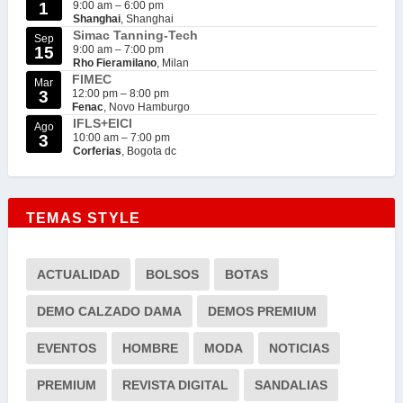
1
9:00 am
–
6:00 pm
Shanghai
, Shanghai
Simac Tanning-Tech
Sep
15
9:00 am
–
7:00 pm
Rho Fieramilano
, Milan
FIMEC
Mar
3
12:00 pm
–
8:00 pm
Fenac
, Novo Hamburgo
IFLS+EICI
Ago
3
10:00 am
–
7:00 pm
Corferias
, Bogota dc
TEMAS STYLE
ACTUALIDAD
BOLSOS
BOTAS
DEMO CALZADO DAMA
DEMOS PREMIUM
EVENTOS
HOMBRE
MODA
NOTICIAS
PREMIUM
REVISTA DIGITAL
SANDALIAS