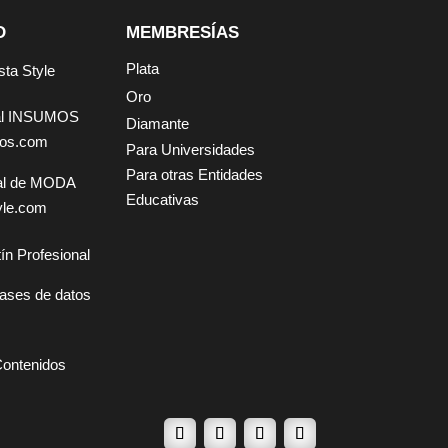
D
MEMBRESÍAS
Plata
sta Style
Oro
tal INSUMOS
Diamante
mos.com
Para Universidades
Para otras Entidades
tal de MODA
Educativas
yle.com
ín Profesional
ases de datos
Contenidos