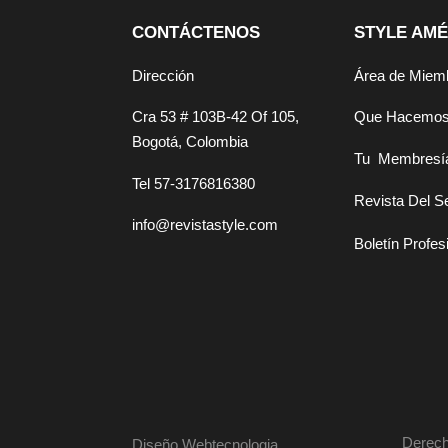
CONTÁCTENOS
STYLE AMÉ
Dirección
Área de Miem
Cra 53 # 103B-42 Of 105,
Que Hacemo
Bogotá, Colombia
Tu Membresí
Tel 57-3176816380
Revista Del S
info@revistastyle.com
Boletín Profes
Derech
Diseño Webtecnologia