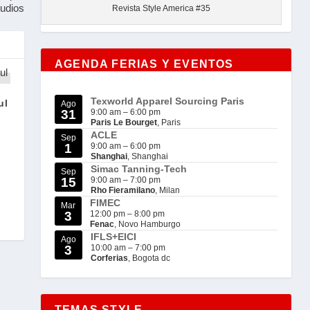
tudios
Revista Style America #35
AGENDA FERIAS Y EVENTOS
Texworld Apparel Sourcing Paris
ul
Ago
31
9:00 am
–
6:00 pm
Paris Le Bourget
, Paris
ACLE
Sep
1
9:00 am
–
6:00 pm
Shanghai
, Shanghai
Simac Tanning-Tech
Sep
15
9:00 am
–
7:00 pm
Rho Fieramilano
, Milan
FIMEC
Mar
3
12:00 pm
–
8:00 pm
Fenac
, Novo Hamburgo
IFLS+EICI
Ago
3
10:00 am
–
7:00 pm
Corferias
, Bogota dc
TEMAS STYLE