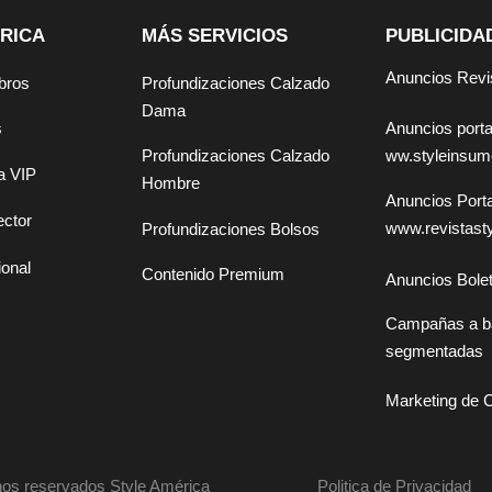
RICA
MÁS SERVICIOS
PUBLICIDA
Anuncios Revi
bros
Profundizaciones Calzado
Dama
Anuncios por
s
ww.styleinsu
Profundizaciones Calzado
a VIP
Hombre
Anuncios Por
ector
www.revistast
Profundizaciones Bolsos
ional
Contenido Premium
Anuncios Bolet
Campañas a b
segmentadas
Marketing de 
os reservados Style América
Politica de Privacidad