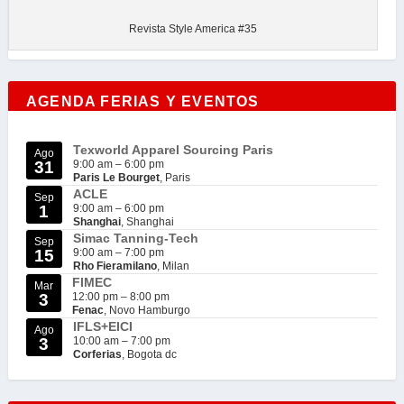
Revista Style America #35
AGENDA FERIAS Y EVENTOS
Texworld Apparel Sourcing Paris
Ago
31
9:00 am
–
6:00 pm
Paris Le Bourget
, Paris
ACLE
Sep
1
9:00 am
–
6:00 pm
Shanghai
, Shanghai
Simac Tanning-Tech
Sep
15
9:00 am
–
7:00 pm
Rho Fieramilano
, Milan
FIMEC
Mar
3
12:00 pm
–
8:00 pm
Fenac
, Novo Hamburgo
IFLS+EICI
Ago
3
10:00 am
–
7:00 pm
Corferias
, Bogota dc