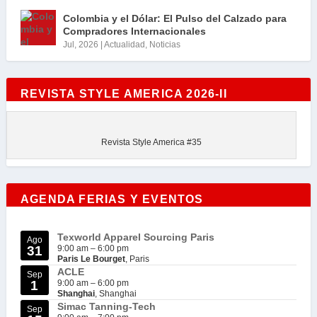
Colombia y el Dólar: El Pulso del Calzado para
Compradores Internacionales
Jul, 2026
|
Actualidad
,
Noticias
REVISTA STYLE AMERICA 2026-II
Revista Style America #35
AGENDA FERIAS Y EVENTOS
Texworld Apparel Sourcing Paris
Ago
31
9:00 am
–
6:00 pm
Paris Le Bourget
, Paris
ACLE
Sep
1
9:00 am
–
6:00 pm
Shanghai
, Shanghai
Simac Tanning-Tech
Sep