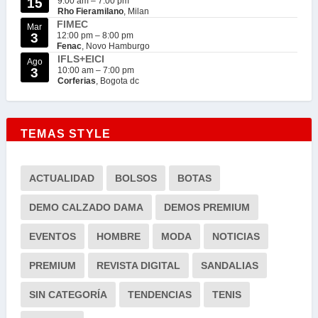
15
9:00 am
–
7:00 pm
Rho Fieramilano
, Milan
FIMEC
Mar
3
12:00 pm
–
8:00 pm
Fenac
, Novo Hamburgo
IFLS+EICI
Ago
3
10:00 am
–
7:00 pm
Corferias
, Bogota dc
TEMAS STYLE
ACTUALIDAD
BOLSOS
BOTAS
DEMO CALZADO DAMA
DEMOS PREMIUM
EVENTOS
HOMBRE
MODA
NOTICIAS
PREMIUM
REVISTA DIGITAL
SANDALIAS
SIN CATEGORÍA
TENDENCIAS
TENIS