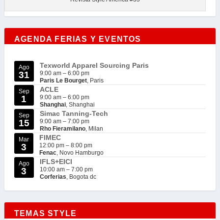
AGENDA FERIAS Y EVENTOS
Texworld Apparel Sourcing Paris
Ago
31
9:00 am
–
6:00 pm
Paris Le Bourget
, Paris
ACLE
Sep
1
9:00 am
–
6:00 pm
Shanghai
, Shanghai
Simac Tanning-Tech
Sep
15
9:00 am
–
7:00 pm
Rho Fieramilano
, Milan
FIMEC
Mar
3
12:00 pm
–
8:00 pm
Fenac
, Novo Hamburgo
IFLS+EICI
Ago
3
10:00 am
–
7:00 pm
Corferias
, Bogota dc
TEMAS STYLE