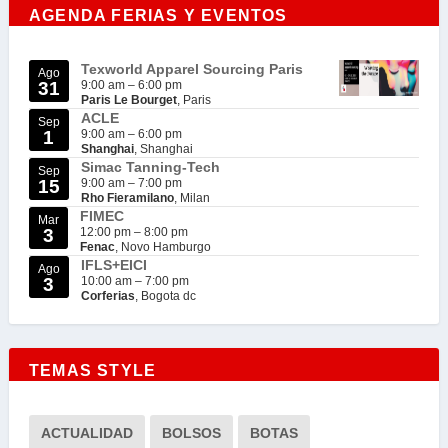
AGENDA FERIAS Y EVENTOS
Texworld Apparel Sourcing Paris
Ago
31
9:00 am
–
6:00 pm
Paris Le Bourget
, Paris
ACLE
Sep
1
9:00 am
–
6:00 pm
Shanghai
, Shanghai
Simac Tanning-Tech
Sep
15
9:00 am
–
7:00 pm
Rho Fieramilano
, Milan
FIMEC
Mar
3
12:00 pm
–
8:00 pm
Fenac
, Novo Hamburgo
IFLS+EICI
Ago
3
10:00 am
–
7:00 pm
Corferias
, Bogota dc
TEMAS STYLE
ACTUALIDAD
BOLSOS
BOTAS