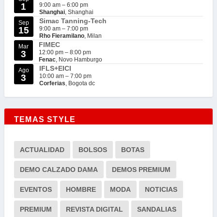
1
9:00 am
–
6:00 pm
Shanghai
, Shanghai
Simac Tanning-Tech
Sep
15
9:00 am
–
7:00 pm
Rho Fieramilano
, Milan
FIMEC
Mar
3
12:00 pm
–
8:00 pm
Fenac
, Novo Hamburgo
IFLS+EICI
Ago
3
10:00 am
–
7:00 pm
Corferias
, Bogota dc
TEMAS STYLE
ACTUALIDAD
BOLSOS
BOTAS
DEMO CALZADO DAMA
DEMOS PREMIUM
EVENTOS
HOMBRE
MODA
NOTICIAS
PREMIUM
REVISTA DIGITAL
SANDALIAS