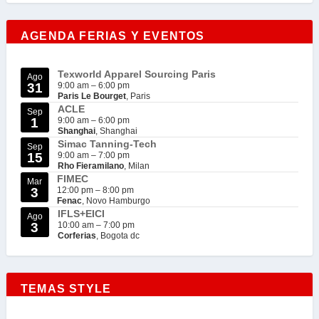
AGENDA FERIAS Y EVENTOS
Texworld Apparel Sourcing Paris
Ago
31
9:00 am
–
6:00 pm
Paris Le Bourget
, Paris
ACLE
Sep
1
9:00 am
–
6:00 pm
Shanghai
, Shanghai
Simac Tanning-Tech
Sep
15
9:00 am
–
7:00 pm
Rho Fieramilano
, Milan
FIMEC
Mar
3
12:00 pm
–
8:00 pm
Fenac
, Novo Hamburgo
IFLS+EICI
Ago
3
10:00 am
–
7:00 pm
Corferias
, Bogota dc
TEMAS STYLE