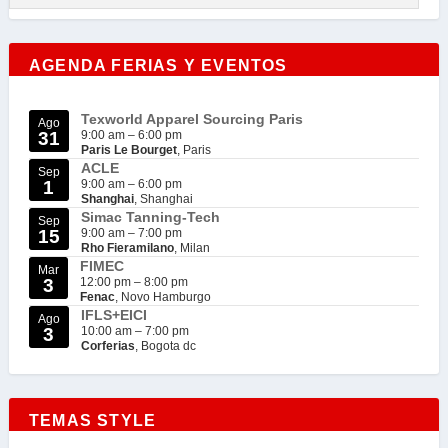
AGENDA FERIAS Y EVENTOS
Texworld Apparel Sourcing Paris
Ago
31
9:00 am
–
6:00 pm
Paris Le Bourget
, Paris
ACLE
Sep
1
9:00 am
–
6:00 pm
Shanghai
, Shanghai
Simac Tanning-Tech
Sep
15
9:00 am
–
7:00 pm
Rho Fieramilano
, Milan
FIMEC
Mar
3
12:00 pm
–
8:00 pm
Fenac
, Novo Hamburgo
IFLS+EICI
Ago
3
10:00 am
–
7:00 pm
Corferias
, Bogota dc
TEMAS STYLE