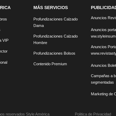
RICA
MÁS SERVICIOS
PUBLICIDA
Anuncios Revi
bros
Profundizaciones Calzado
Dama
Anuncios por
s
ww.styleinsu
Profundizaciones Calzado
a VIP
Hombre
Anuncios Por
ector
www.revistast
Profundizaciones Bolsos
ional
Contenido Premium
Anuncios Bolet
Campañas a b
segmentadas
Marketing de 
os reservados Style América
Politica de Privacidad