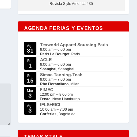
Revista Style America #35
AGENDA FERIAS Y EVENTOS
Texworld Apparel Sourcing Paris
Ago
31
9:00 am
–
6:00 pm
Paris Le Bourget
, Paris
ACLE
Sep
1
9:00 am
–
6:00 pm
Shanghai
, Shanghai
Simac Tanning-Tech
Sep
15
9:00 am
–
7:00 pm
Rho Fieramilano
, Milan
FIMEC
Mar
3
12:00 pm
–
8:00 pm
Fenac
, Novo Hamburgo
IFLS+EICI
Ago
3
10:00 am
–
7:00 pm
Corferias
, Bogota dc
TEMAS STYLE