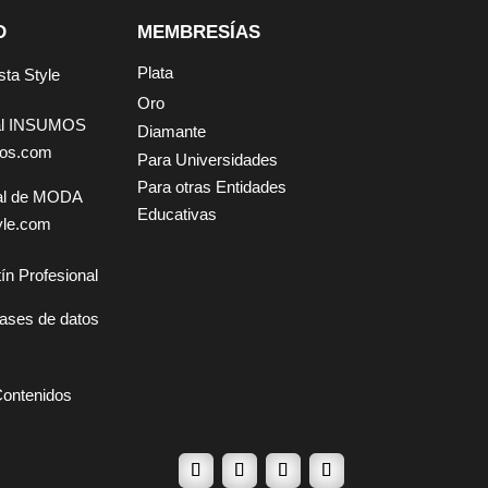
D
MEMBRESÍAS
Plata
sta Style
Oro
tal INSUMOS
Diamante
mos.com
Para Universidades
Para otras Entidades
tal de MODA
Educativas
yle.com
ín Profesional
ases de datos
Contenidos