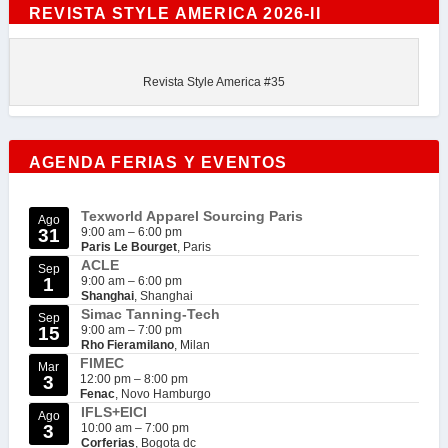
REVISTA STYLE AMERICA 2026-II
Revista Style America #35
AGENDA FERIAS Y EVENTOS
Texworld Apparel Sourcing Paris
Ago
31
9:00 am
–
6:00 pm
Paris Le Bourget
, Paris
ACLE
Sep
1
9:00 am
–
6:00 pm
Shanghai
, Shanghai
Simac Tanning-Tech
Sep
15
9:00 am
–
7:00 pm
Rho Fieramilano
, Milan
FIMEC
Mar
3
12:00 pm
–
8:00 pm
Fenac
, Novo Hamburgo
IFLS+EICI
Ago
3
10:00 am
–
7:00 pm
Corferias
, Bogota dc