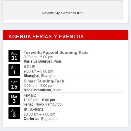
Revista Style America #35
AGENDA FERIAS Y EVENTOS
Texworld Apparel Sourcing Paris
Ago
31
9:00 am
–
6:00 pm
Paris Le Bourget
, Paris
ACLE
Sep
1
9:00 am
–
6:00 pm
Shanghai
, Shanghai
Simac Tanning-Tech
Sep
15
9:00 am
–
7:00 pm
Rho Fieramilano
, Milan
FIMEC
Mar
3
12:00 pm
–
8:00 pm
Fenac
, Novo Hamburgo
IFLS+EICI
Ago
3
10:00 am
–
7:00 pm
Corferias
, Bogota dc