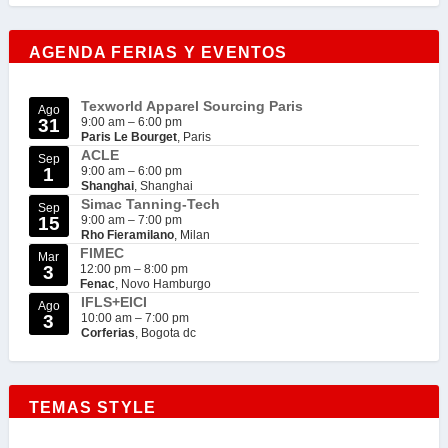
AGENDA FERIAS Y EVENTOS
Texworld Apparel Sourcing Paris
Ago
31
9:00 am
–
6:00 pm
Paris Le Bourget
, Paris
ACLE
Sep
1
9:00 am
–
6:00 pm
Shanghai
, Shanghai
Simac Tanning-Tech
Sep
15
9:00 am
–
7:00 pm
Rho Fieramilano
, Milan
FIMEC
Mar
3
12:00 pm
–
8:00 pm
Fenac
, Novo Hamburgo
IFLS+EICI
Ago
3
10:00 am
–
7:00 pm
Corferias
, Bogota dc
TEMAS STYLE