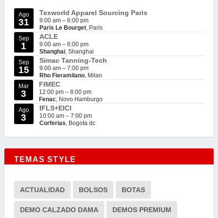
Texworld Apparel Sourcing Paris
Ago
31
9:00 am
–
6:00 pm
Paris Le Bourget
, Paris
ACLE
Sep
1
9:00 am
–
6:00 pm
Shanghai
, Shanghai
Simac Tanning-Tech
Sep
15
9:00 am
–
7:00 pm
Rho Fieramilano
, Milan
FIMEC
Mar
3
12:00 pm
–
8:00 pm
Fenac
, Novo Hamburgo
IFLS+EICI
Ago
3
10:00 am
–
7:00 pm
Corferias
, Bogota dc
TEMAS STYLE
ACTUALIDAD
BOLSOS
BOTAS
DEMO CALZADO DAMA
DEMOS PREMIUM