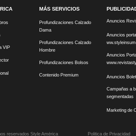
RICA
MÁS SERVICIOS
PUBLICIDA
Anuncios Revi
bros
Profundizaciones Calzado
Dama
Anuncios por
s
ww.styleinsu
Profundizaciones Calzado
a VIP
Hombre
Anuncios Por
ector
www.revistast
Profundizaciones Bolsos
ional
Contenido Premium
Anuncios Bolet
Campañas a b
segmentadas
Marketing de 
os reservados Style América
Politica de Privacidad