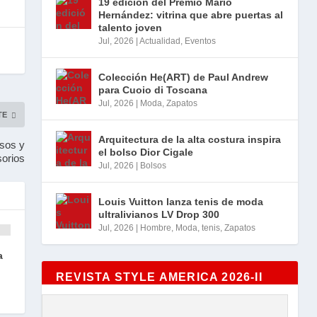
19 edición del Premio Mario
Hernández: vitrina que abre puertas al
talento joven
Jul, 2026
|
Actualidad
,
Eventos
Colección He(ART) de Paul Andrew
para Cuoio di Toscana
Jul, 2026
|
Moda
,
Zapatos
TE
Arquitectura de la alta costura inspira
lsos y
el bolso Dior Cigale
orios
Jul, 2026
|
Bolsos
Louis Vuitton lanza tenis de moda
ultralivianos LV Drop 300
Jul, 2026
|
Hombre
,
Moda
,
tenis
,
Zapatos
a
REVISTA STYLE AMERICA 2026-II