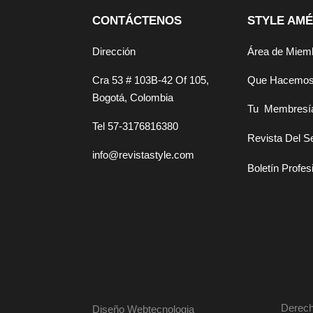
CONTÁCTENOS
STYLE AMÉ
Dirección
Área de Miem
Cra 53 # 103B-42 Of 105,
Que Hacemo
Bogotá, Colombia
Tu Membresí
Tel 57-3176816380
Revista Del S
info@revistastyle.com
Boletín Profes
Derech
Diseño Webtecnologia