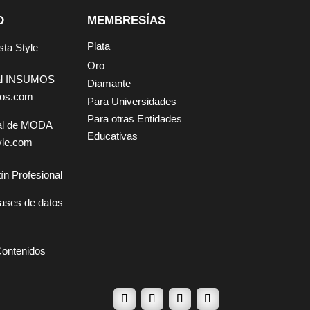
D
MEMBRESÍAS
Plata
sta Style
Oro
tal INSUMOS
Diamante
mos.com
Para Universidades
Para otras Entidades
tal de MODA
Educativas
yle.com
ín Profesional
ases de datos
Contenidos