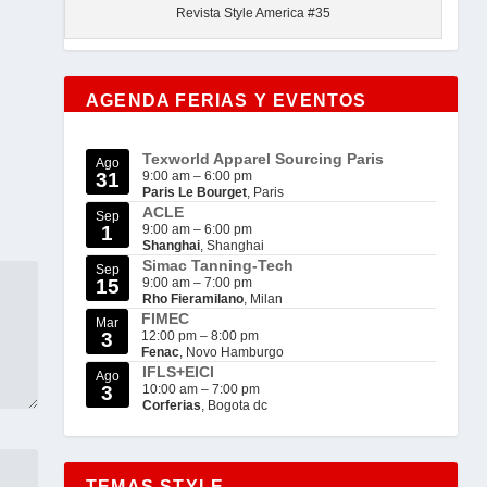
Revista Style America #35
AGENDA FERIAS Y EVENTOS
Texworld Apparel Sourcing Paris
Ago
31
9:00 am
–
6:00 pm
Paris Le Bourget
, Paris
ACLE
Sep
1
9:00 am
–
6:00 pm
Shanghai
, Shanghai
Simac Tanning-Tech
Sep
15
9:00 am
–
7:00 pm
Rho Fieramilano
, Milan
FIMEC
Mar
3
12:00 pm
–
8:00 pm
Fenac
, Novo Hamburgo
IFLS+EICI
Ago
3
10:00 am
–
7:00 pm
Corferias
, Bogota dc
TEMAS STYLE