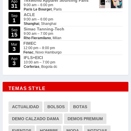
Texworld Apparel Sourcing Paris
Ago
31
9:00 am
–
6:00 pm
Paris Le Bourget
, Paris
ACLE
Sep
1
9:00 am
–
6:00 pm
Shanghai
, Shanghai
Simac Tanning-Tech
Sep
15
9:00 am
–
7:00 pm
Rho Fieramilano
, Milan
FIMEC
Mar
3
12:00 pm
–
8:00 pm
Fenac
, Novo Hamburgo
IFLS+EICI
Ago
3
10:00 am
–
7:00 pm
Corferias
, Bogota dc
TEMAS STYLE
ACTUALIDAD
BOLSOS
BOTAS
DEMO CALZADO DAMA
DEMOS PREMIUM
EVENTOS
HOMBRE
MODA
NOTICIAS