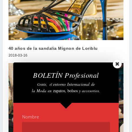
40 años de la sandalia Mignon de Loriblu
2018-03-16
BOLETÍN Profesional
entorno Internacional
de
Gratis,
el
la
Moda
en
zapatos,
bolsos
y accesorios.
Nombre