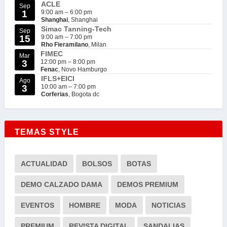
ACLE
Sep
1
9:00 am
–
6:00 pm
Shanghai
, Shanghai
Simac Tanning-Tech
Sep
15
9:00 am
–
7:00 pm
Rho Fieramilano
, Milan
FIMEC
Mar
3
12:00 pm
–
8:00 pm
Fenac
, Novo Hamburgo
IFLS+EICI
Ago
3
10:00 am
–
7:00 pm
Corferias
, Bogota dc
TEMAS STYLE
ACTUALIDAD
BOLSOS
BOTAS
DEMO CALZADO DAMA
DEMOS PREMIUM
EVENTOS
HOMBRE
MODA
NOTICIAS
PREMIUM
REVISTA DIGITAL
SANDALIAS