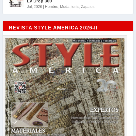
LV Drop 300
Jul, 2026
|
Hombre
,
Moda
,
tenis
,
Zapatos
REVISTA STYLE AMERICA 2026-II