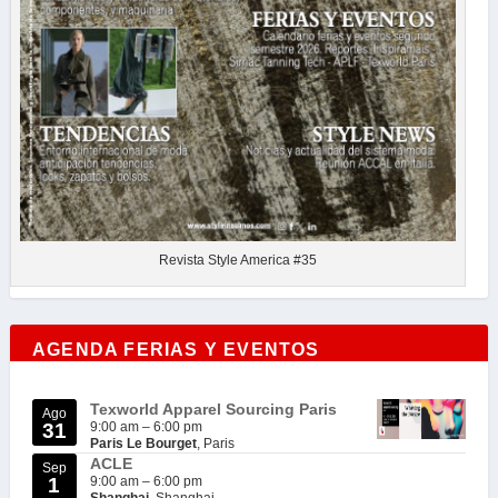
Revista Style America #35
AGENDA FERIAS Y EVENTOS
Texworld Apparel Sourcing Paris
Ago
31
9:00 am
–
6:00 pm
Paris Le Bourget
, Paris
ACLE
Sep
1
9:00 am
–
6:00 pm
Shanghai
, Shanghai