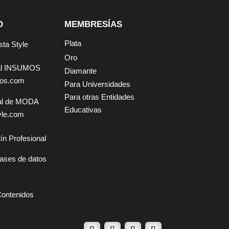
D
MEMBRESÍAS
Plata
sta Style
Oro
tal INSUMOS
Diamante
mos.com
Para Universidades
Para otras Entidades
tal de MODA
Educativas
yle.com
ín Profesional
ases de datos
Contenidos