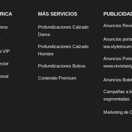
RICA
MÁS SERVICIOS
PUBLICIDA
Anuncios Revi
bros
Profundizaciones Calzado
Dama
Anuncios por
s
ww.styleinsu
Profundizaciones Calzado
a VIP
Hombre
Anuncios Por
ector
www.revistast
Profundizaciones Bolsos
ional
Contenido Premium
Anuncios Bolet
Campañas a b
segmentadas
Marketing de 