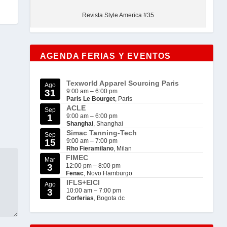
Revista Style America #35
AGENDA FERIAS Y EVENTOS
Texworld Apparel Sourcing Paris
Ago
31
9:00 am
–
6:00 pm
Paris Le Bourget
, Paris
ACLE
Sep
1
9:00 am
–
6:00 pm
Shanghai
, Shanghai
Simac Tanning-Tech
Sep
15
9:00 am
–
7:00 pm
Rho Fieramilano
, Milan
FIMEC
Mar
3
12:00 pm
–
8:00 pm
Fenac
, Novo Hamburgo
IFLS+EICI
Ago
3
10:00 am
–
7:00 pm
Corferias
, Bogota dc