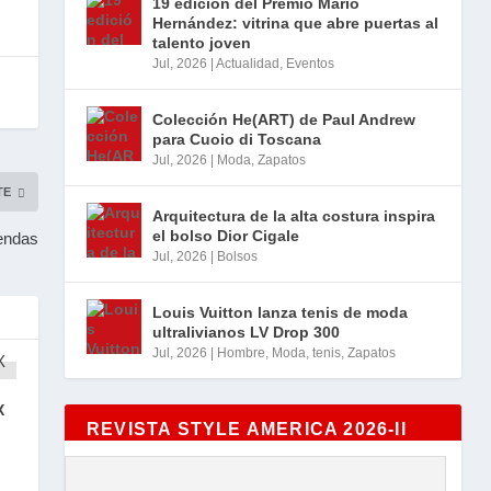
19 edición del Premio Mario
Hernández: vitrina que abre puertas al
talento joven
Jul, 2026
|
Actualidad
,
Eventos
Colección He(ART) de Paul Andrew
para Cuoio di Toscana
Jul, 2026
|
Moda
,
Zapatos
TE
Arquitectura de la alta costura inspira
el bolso Dior Cigale
iendas
Jul, 2026
|
Bolsos
Louis Vuitton lanza tenis de moda
ultralivianos LV Drop 300
Jul, 2026
|
Hombre
,
Moda
,
tenis
,
Zapatos
X
REVISTA STYLE AMERICA 2026-II