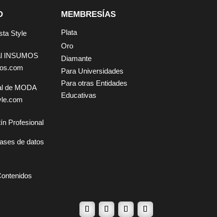
D
MEMBRESÍAS
Plata
sta Style
Oro
tal INSUMOS
Diamante
mos.com
Para Universidades
Para otras Entidades
tal de MODA
Educativas
yle.com
ín Profesional
ases de datos
Contenidos