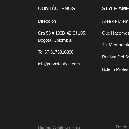
CONTÁCTENOS
STYLE AMÉ
Dirección
Área de Miem
Cra 53 # 103B-42 Of 105,
Que Hacemo
Bogotá, Colombia
Tu Membresí
Tel 57-3176816380
Revista Del S
info@revistastyle.com
Boletín Profes
Derech
Diseño Webtecnologia