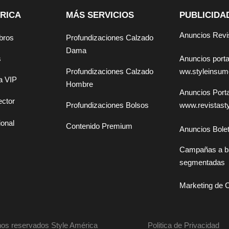
RICA
MÁS SERVICIOS
PUBLICIDA
Anuncios Revi
bros
Profundizaciones Calzado
Dama
Anuncios por
s
ww.styleinsu
Profundizaciones Calzado
a VIP
Hombre
Anuncios Por
ector
www.revistast
Profundizaciones Bolsos
ional
Contenido Premium
Anuncios Bolet
Campañas a b
segmentadas
Marketing de 
os reservados Style América
Politica de Privacidad