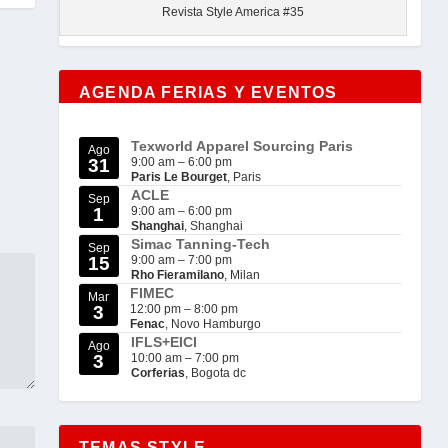
Revista Style America #35
AGENDA FERIAS Y EVENTOS
Texworld Apparel Sourcing Paris
Ago
31
9:00 am
–
6:00 pm
Paris Le Bourget
, Paris
ACLE
Sep
1
9:00 am
–
6:00 pm
Shanghai
, Shanghai
Simac Tanning-Tech
Sep
15
9:00 am
–
7:00 pm
Rho Fieramilano
, Milan
FIMEC
Mar
3
12:00 pm
–
8:00 pm
Fenac
, Novo Hamburgo
IFLS+EICI
Ago
3
10:00 am
–
7:00 pm
Corferias
, Bogota dc
TEMAS STYLE