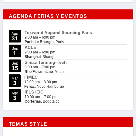
AGENDA FERIAS Y EVENTOS
Texworld Apparel Sourcing Paris
Ago
31
9:00 am
–
6:00 pm
Paris Le Bourget
, Paris
ACLE
Sep
1
9:00 am
–
6:00 pm
Shanghai
, Shanghai
Simac Tanning-Tech
Sep
15
9:00 am
–
7:00 pm
Rho Fieramilano
, Milan
FIMEC
Mar
3
12:00 pm
–
8:00 pm
Fenac
, Novo Hamburgo
IFLS+EICI
Ago
3
10:00 am
–
7:00 pm
Corferias
, Bogota dc
TEMAS STYLE