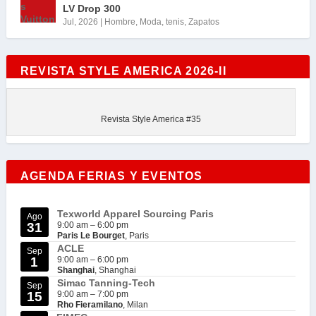
LV Drop 300
Jul, 2026
|
Hombre
,
Moda
,
tenis
,
Zapatos
REVISTA STYLE AMERICA 2026-II
Revista Style America #35
AGENDA FERIAS Y EVENTOS
Texworld Apparel Sourcing Paris
Ago
31
9:00 am
–
6:00 pm
Paris Le Bourget
, Paris
ACLE
Sep
1
9:00 am
–
6:00 pm
Shanghai
, Shanghai
Simac Tanning-Tech
Sep
15
9:00 am
–
7:00 pm
Rho Fieramilano
, Milan