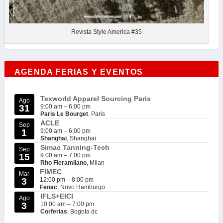
Revista Style America #35
AGENDA FERIAS Y EVENTOS
Texworld Apparel Sourcing Paris
Ago
31
9:00 am
–
6:00 pm
Paris Le Bourget
, Paris
ACLE
Sep
1
9:00 am
–
6:00 pm
Shanghai
, Shanghai
Simac Tanning-Tech
Sep
15
9:00 am
–
7:00 pm
Rho Fieramilano
, Milan
FIMEC
Mar
3
12:00 pm
–
8:00 pm
Fenac
, Novo Hamburgo
IFLS+EICI
Ago
3
10:00 am
–
7:00 pm
Corferias
, Bogota dc