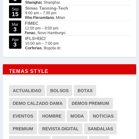
Shanghai
, Shanghai
Simac Tanning-Tech
Sep
15
9:00 am
–
7:00 pm
Rho Fieramilano
, Milan
FIMEC
Mar
3
12:00 pm
–
8:00 pm
Fenac
, Novo Hamburgo
IFLS+EICI
Ago
3
10:00 am
–
7:00 pm
Corferias
, Bogota dc
TEMAS STYLE
ACTUALIDAD
BOLSOS
BOTAS
DEMO CALZADO DAMA
DEMOS PREMIUM
EVENTOS
HOMBRE
MODA
NOTICIAS
PREMIUM
REVISTA DIGITAL
SANDALIAS