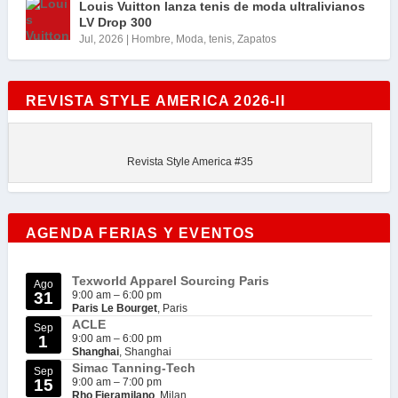
Louis Vuitton lanza tenis de moda ultralivianos
LV Drop 300
Jul, 2026
|
Hombre
,
Moda
,
tenis
,
Zapatos
REVISTA STYLE AMERICA 2026-II
Revista Style America #35
AGENDA FERIAS Y EVENTOS
Texworld Apparel Sourcing Paris
Ago
31
9:00 am
–
6:00 pm
Paris Le Bourget
, Paris
ACLE
Sep
1
9:00 am
–
6:00 pm
Shanghai
, Shanghai
Simac Tanning-Tech
Sep
15
9:00 am
–
7:00 pm
Rho Fieramilano
, Milan