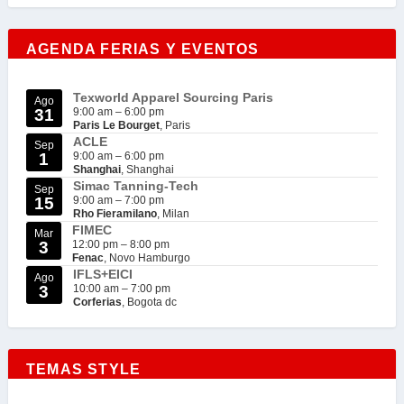
AGENDA FERIAS Y EVENTOS
Texworld Apparel Sourcing Paris
Ago
31
9:00 am
–
6:00 pm
Paris Le Bourget
, Paris
ACLE
Sep
1
9:00 am
–
6:00 pm
Shanghai
, Shanghai
Simac Tanning-Tech
Sep
15
9:00 am
–
7:00 pm
Rho Fieramilano
, Milan
FIMEC
Mar
3
12:00 pm
–
8:00 pm
Fenac
, Novo Hamburgo
IFLS+EICI
Ago
3
10:00 am
–
7:00 pm
Corferias
, Bogota dc
TEMAS STYLE