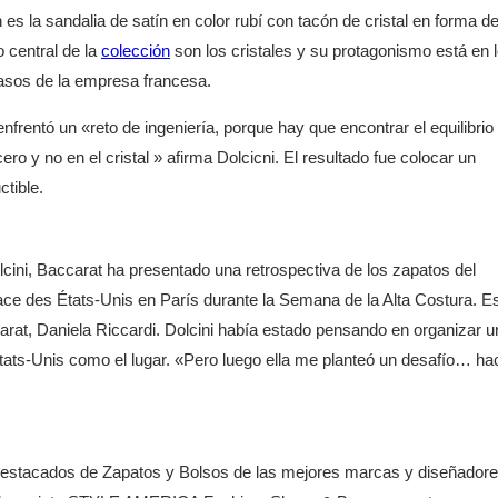
es la sandalia de satín en color rubí con tacón de cristal en forma d
 central de la
colección
son los cristales y su protagonismo está en 
vasos de la empresa francesa.
rentó un «reto de ingeniería, porque hay que encontrar el equilibrio
ro y no en el cristal » afirma Dolcicni. El resultado fue colocar un
ctible.
cini, Baccarat ha presentado una retrospectiva de los zapatos del
Place des États-Unis en París durante la Semana de la Alta Costura. E
arat, Daniela Riccardi. Dolcini había estado pensando en organizar u
 États-Unis como el lugar. «Pero luego ella me planteó un desafío… ha
destacados de Zapatos y Bolsos de las mejores marcas y diseñador