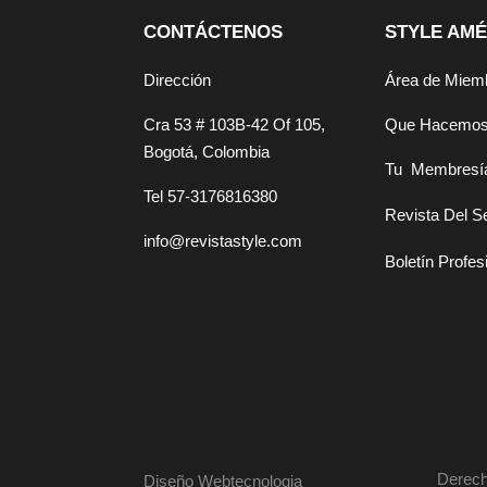
CONTÁCTENOS
STYLE AMÉ
Dirección
Área de Miem
Cra 53 # 103B-42 Of 105,
Que Hacemo
Bogotá, Colombia
Tu Membresí
Tel 57-3176816380
Revista Del S
info@revistastyle.com
Boletín Profes
Derech
Diseño Webtecnologia