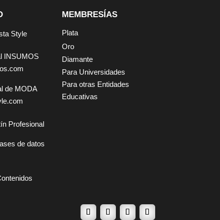
D
MEMBRESÍAS
Plata
sta Style
Oro
tal INSUMOS
Diamante
mos.com
Para Universidades
Para otras Entidades
tal de MODA
Educativas
yle.com
ín Profesional
ases de datos
Contenidos