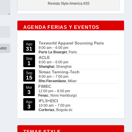
Revista Style America #35
AGENDA FERIAS Y EVENTOS
Texworld Apparel Sourcing Paris
Ago
31
9:00 am
–
6:00 pm
Paris Le Bourget
, Paris
ACLE
Sep
1
9:00 am
–
6:00 pm
Shanghai
, Shanghai
Simac Tanning-Tech
Sep
15
9:00 am
–
7:00 pm
Rho Fieramilano
, Milan
FIMEC
Mar
3
12:00 pm
–
8:00 pm
Fenac
, Novo Hamburgo
IFLS+EICI
Ago
3
10:00 am
–
7:00 pm
Corferias
, Bogota dc
TEMAS STYLE