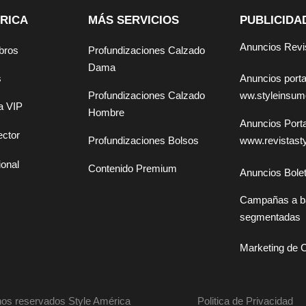
RICA
MÁS SERVICIOS
PUBLICIDA
Anuncios Revi
bros
Profundizaciones Calzado
Dama
Anuncios por
s
ww.styleinsu
Profundizaciones Calzado
a VIP
Hombre
Anuncios Por
ector
www.revistast
Profundizaciones Bolsos
ional
Contenido Premium
Anuncios Bolet
Campañas a b
segmentadas
Marketing de 
os reservados Style América
Politica de Privacidad