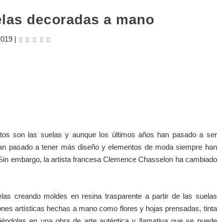
elas decoradas a mano
2019
|
os son las suelas y aunque los últimos años han pasado a ser
 han pasado a tener más diseño y elementos de moda siempre han
 Sin embargo, la artista francesa Clemence Chasselon ha cambiado
elas creando moldes en resina trasparente a partir de las suelas
ones artísticas hechas a mano como flores y hojas prensadas, tinta
rtiéndolas en una obra de arte auténtica y llamativa que se puede