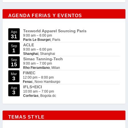
AGENDA FERIAS Y EVENTOS
Texworld Apparel Sourcing Paris
Ago
31
9:00 am
–
6:00 pm
Paris Le Bourget
, Paris
ACLE
Sep
1
9:00 am
–
6:00 pm
Shanghai
, Shanghai
Simac Tanning-Tech
Sep
15
9:00 am
–
7:00 pm
Rho Fieramilano
, Milan
FIMEC
Mar
3
12:00 pm
–
8:00 pm
Fenac
, Novo Hamburgo
IFLS+EICI
Ago
3
10:00 am
–
7:00 pm
Corferias
, Bogota dc
TEMAS STYLE