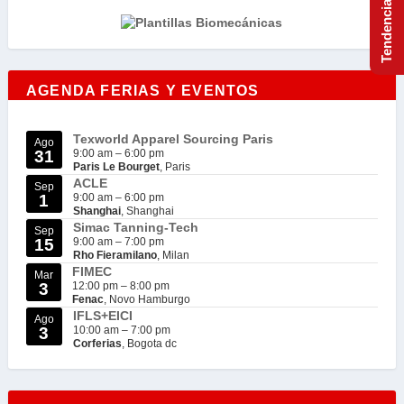
AGENDA FERIAS Y EVENTOS
Texworld Apparel Sourcing Paris
Ago
31
9:00 am
–
6:00 pm
Paris Le Bourget
, Paris
ACLE
Sep
1
9:00 am
–
6:00 pm
Shanghai
, Shanghai
Simac Tanning-Tech
Sep
15
9:00 am
–
7:00 pm
Rho Fieramilano
, Milan
FIMEC
Mar
3
12:00 pm
–
8:00 pm
Fenac
, Novo Hamburgo
IFLS+EICI
Ago
3
10:00 am
–
7:00 pm
Corferias
, Bogota dc