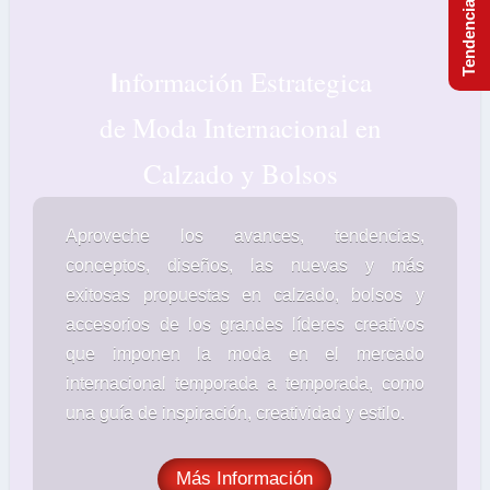
nformación Estrategica
I
de Moda Internacional
en
Calzado y Bolso
s
Aproveche los avances, tendencias,
conceptos, diseños, las nuevas y más
exitosas propuestas en calzado, bolsos y
accesorios de los grandes líderes creativos
que imponen la moda en el mercado
internacional temporada a temporada, como
una guía de inspiración, creatividad y estilo.
Más Información