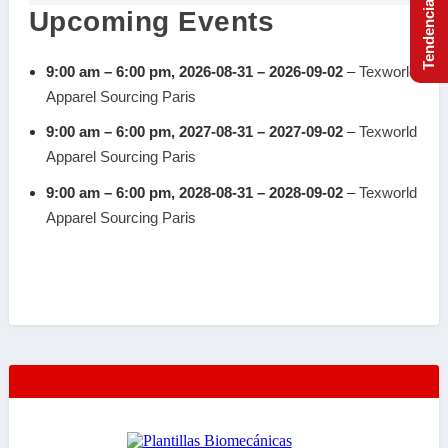
a
Upcoming Events
r
i
9:00 am
–
6:00 pm
,
2026-08-31
–
2026-09-02
–
Texworld
s
Apparel Sourcing Paris
L
e
9:00 am
–
6:00 pm
,
2027-08-31
–
2027-09-02
–
Texworld
B
Apparel Sourcing Paris
o
9:00 am
–
6:00 pm
,
2028-08-31
–
2028-09-02
–
Texworld
u
r
Apparel Sourcing Paris
g
e
t