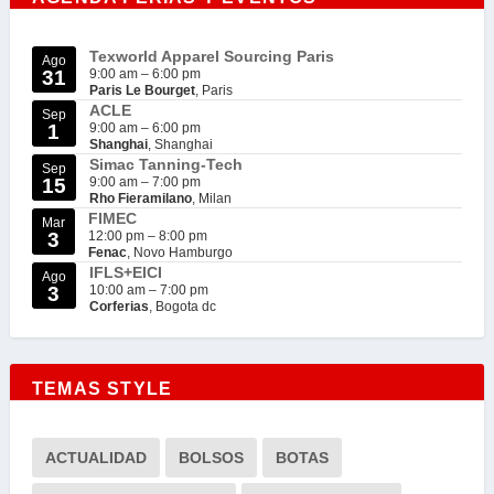
Texworld Apparel Sourcing Paris
Ago
31
9:00 am
–
6:00 pm
Paris Le Bourget
, Paris
ACLE
Sep
1
9:00 am
–
6:00 pm
Shanghai
, Shanghai
Simac Tanning-Tech
Sep
15
9:00 am
–
7:00 pm
Rho Fieramilano
, Milan
FIMEC
Mar
3
12:00 pm
–
8:00 pm
Fenac
, Novo Hamburgo
IFLS+EICI
Ago
3
10:00 am
–
7:00 pm
Corferias
, Bogota dc
TEMAS STYLE
ACTUALIDAD
BOLSOS
BOTAS