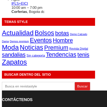
IFLS+EICI
10:00 am
–
7:00 pm
Corferias
, Bogota dc
TEMAS STYLE
Actualidad
Bolsos
botas
Demo Calzado
Eventos
Hombre
Dama
Demos premium
Moda
Noticias
Premium
Revista Digital
sandalias
Tendencias
tenis
Sin categoría
Zapatos
BUSCAR DENTRO DEL SITIO
Buscar:
CONTÁCTENOS