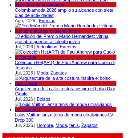
Colombiamoda 2026 amplió su alcance con siete
días de actividades
Ago, 2026
|
Eventos
19 edición del Premio Mario Hernández: vitrina
que abre puertas al talento joven
Jul, 2026
|
Actualidad
,
Eventos
Colección He(ART) de Paul Andrew para Cuoio di
Toscana
Jul, 2026
|
Moda
,
Zapatos
Arquitectura de la alta costura inspira el bolso Dior
Cigale
Jul, 2026
|
Bolsos
Louis Vuitton lanza tenis de moda ultralivianos LV
Drop 300
Jul, 2026
|
Hombre
,
Moda
,
tenis
,
Zapatos