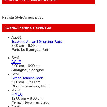
REVISTA STYLE AMERICA 2026-II
Revista Style America #35
AGENDA FERIAS Y EVENTOS
Ago
31
Texworld Apparel Sourcing Paris
9:00 am
–
6:00 pm
Paris Le Bourget
, Paris
Sep
1
ACLE
9:00 am
–
6:00 pm
Shanghai
, Shanghai
Sep
15
Simac Tanning-Tech
9:00 am
–
7:00 pm
Rho Fieramilano
, Milan
Mar
3
FIMEC
12:00 pm
–
8:00 pm
Fenac
, Novo Hamburgo
Ago
3